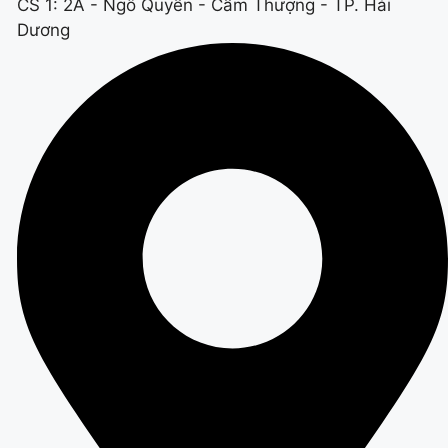
CS 1: 2A - Ngô Quyền - Cẩm Thượng - TP. Hải
Dương