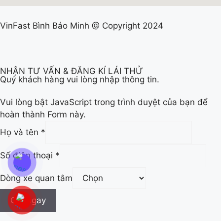
VinFast Bình Bảo Minh @ Copyright 2024
NHẬN TƯ VẤN & ĐĂNG KÍ LÁI THỬ
Quý khách hàng vui lòng nhập thông tin.
Vui lòng bật JavaScript trong trình duyệt của bạn để
hoàn thành Form này.
Số
Họ và tên
*
Họ
thoại
Số điện thoại
*
Dòng xe quan tâm
Gửi ngay