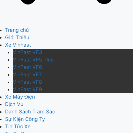
Trang chủ
Giới Thiệu
Xe VinFast
VinFast VF3
VinFast VF5 Plus
VinFast VF6
VinFast VF7
VinFast VF8
VinFast VF9
Xe Máy Điện
Dịch Vụ
Danh Sách Trạm Sạc
Sự Kiện Công Ty
Tin Tức Xe