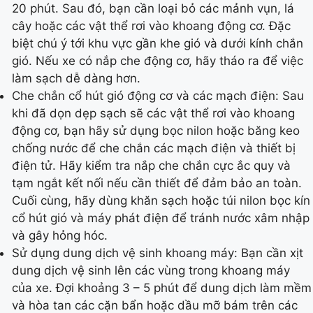
20 phút. Sau đó, bạn cần loại bỏ các mảnh vụn, lá
cây hoặc các vật thể rơi vào khoang động cơ. Đặc
biệt chú ý tới khu vực gần khe gió và dưới kính chắn
gió. Nếu xe có nắp che động cơ, hãy tháo ra để việc
làm sạch dễ dàng hơn.
Che chắn cổ hút gió động cơ và các mạch điện: Sau
khi đã dọn dẹp sạch sẽ các vật thể rơi vào khoang
động cơ, bạn hãy sử dụng bọc nilon hoặc băng keo
chống nước để che chắn các mạch điện và thiết bị
điện tử. Hãy kiểm tra nắp che chắn cực ắc quy và
tạm ngắt kết nối nếu cần thiết để đảm bảo an toàn.
Cuối cùng, hãy dùng khăn sạch hoặc túi nilon bọc kín
cổ hút gió và máy phát điện để tránh nước xâm nhập
và gây hỏng hóc.
Sử dụng dung dịch vệ sinh khoang máy: Bạn cần xịt
dung dịch vệ sinh lên các vùng trong khoang máy
của xe. Đợi khoảng 3 – 5 phút để dung dịch làm mềm
và hòa tan các cặn bẩn hoặc dầu mỡ bám trên các